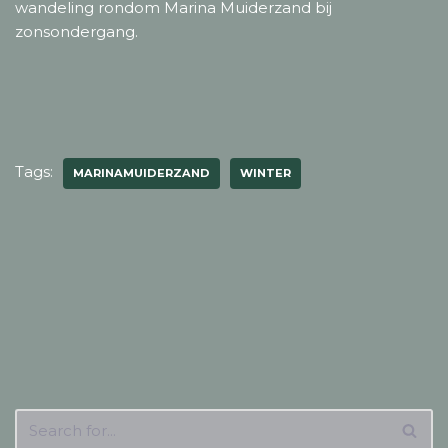
wandeling rondom Marina Muiderzand bij
zonsondergang.
Tags:
MARINAMUIDERZAND
WINTER