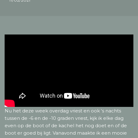
11/02/2021
Nu het deze week overdag vriest en ook ‘s nachts
tussen de -6 en de -10 graden vriest, kijk ik elke dag
even op de boot of de kachel het nog doet en of de
boot er goed bij ligt. Vanavond maakte ik een mooie