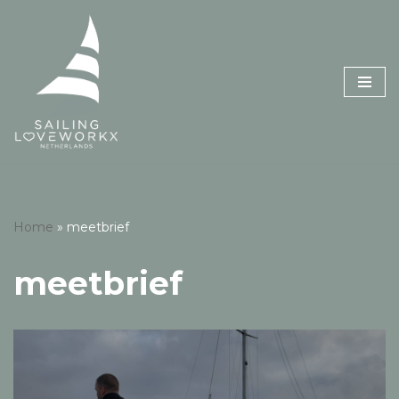
Skip
to
content
Home
»
meetbrief
meetbrief