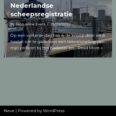
Nederlandse
scheepsregistratie
by
Jacqueline Evers
25/02/2022
Op een winterse dag hak ik de knoop door en ik
besluit om te gaan voor een teboekstelling van
mijn zeilboot bij het Kadaster en…
Read More »
Neve
| Powered by
WordPress