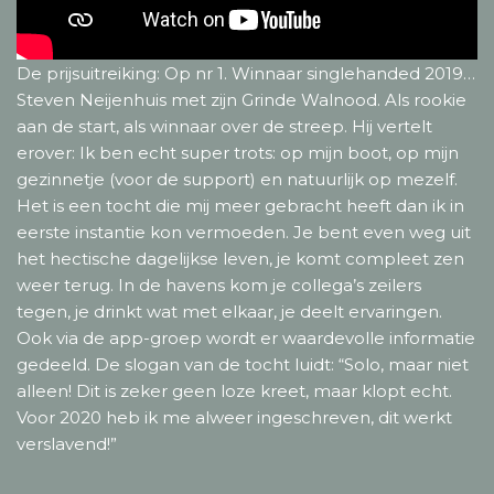
De prijsuitreiking: Op nr 1. Winnaar singlehanded 2019…
Steven Neijenhuis met zijn Grinde Walnood. Als rookie
aan de start, als winnaar over de streep. Hij vertelt
erover: Ik ben echt super trots: op mijn boot, op mijn
gezinnetje (voor de support) en natuurlijk op mezelf.
Het is een tocht die mij meer gebracht heeft dan ik in
eerste instantie kon vermoeden. Je bent even weg uit
het hectische dagelijkse leven, je komt compleet zen
weer terug. In de havens kom je collega’s zeilers
tegen, je drinkt wat met elkaar, je deelt ervaringen.
Ook via de app-groep wordt er waardevolle informatie
gedeeld. De slogan van de tocht luidt: “Solo, maar niet
alleen! Dit is zeker geen loze kreet, maar klopt echt.
Voor 2020 heb ik me alweer ingeschreven, dit werkt
verslavend!”