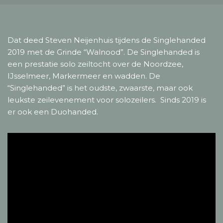
Dat deed Steven Neijenhuis tijdens de Singlehanded
2019 met de Grinde “Walnood”. De Singlehanded is
een prestatie solo zeiltocht over de Noordzee,
IJsselmeer, Markermeer en wadden. De
“Singlehanded” is het oudste, zwaarste, maar ook
leukste zeilevenement voor solozeilers. Sinds 2019 is
er ook een Duohanded.